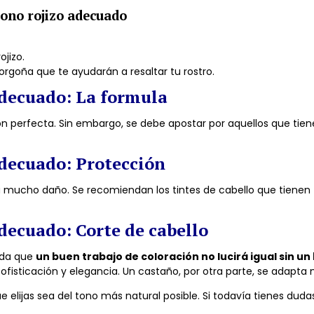
tono rojizo adecuado
ojizo.
orgoña que te ayudarán a resaltar tu rostro.
 adecuado: La formula
 perfecta. Sin embargo, se debe apostar por aquellos que tie
adecuado: Protección
á mucho daño. Se recomiendan los tintes de cabello que tienen
adecuado: Corte de cabello
erda que
un buen trabajo de coloración no lucirá igual sin u
isticación y elegancia. Un castaño, por otra parte, se adapta m
e elijas sea del tono más natural posible. Si todavía tienes dud