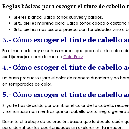
Reglas básicas para escoger el tinte de cabello 
Si eres blanca, utiliza tonos suaves y cálidos.
Si tu piel es morena clara, utiliza tonos caoba o castaño r
Si tu piel es más oscura, prueba con tonalidades vino o b
3.- Cómo escoger el tinte de cabello
En el mercado hay muchas marcas que prometen la coloración
se fije mejor
como la marca
ColorEazy
.
4.- Cómo escoger el tinte de cabello 
Un buen producto fijará el color de manera duradera y no har
en temporadas de calor.
5.- Cómo escoger el tinte de cabello 
Si ya te has decidido por cambiar el color de tu cabello, recu
y romanticismo, mientras que un cabello corto negro genera sof
Durante el trabajo de coloración, busca que la decoloración qu
para identificar las oportunidades sin explorar en tu imagen.