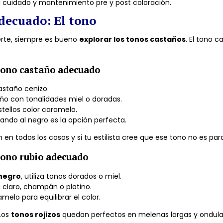
su cuidado y mantenimiento pre y post coloración.
adecuado: El tono
certe, siempre es bueno
explorar los tonos castaños
. El tono 
 tono castaño adecuado
castaño cenizo.
año con tonalidades miel o doradas.
stellos color caramelo.
gando al negro es la opción perfecta.
 en todos los casos y si tu estilista cree que ese tono no es par
 tono rubio adecuado
 negro
, utiliza tonos dorados o miel.
a claro, champán o platino.
melo para equilibrar el color.
 Los
tonos rojizos
quedan perfectos en melenas largas y ondulad