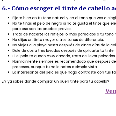
6.- Cómo escoger el tinte de cabello 
Fíjate bien en tu tono natural y en el tono que vas a eleg
No te tiñas el pelo de negro si no te gusta el tinte que 
para eso son las pruebas previas.
Trata de hacerte los reflejos lo más parecidos a tu tono n
No elijas un tinte mayor a tres tonos de diferencia.
No viajes a la playa hasta después de cinco días de la col
Dale de dos a tres lavadas después de aplicarte tu tinte.
Si el pelo te quedo muy dañado, trata de llevar peinados l
Normalmente siempre es recomendado que después de un 
procesos, aunque tu no lo notes a simple vista.
Lo interesante del pelo es que haga contraste con tus fa
¿Y ya sabes donde comprar un buen tinte para tu cabello?
Ven