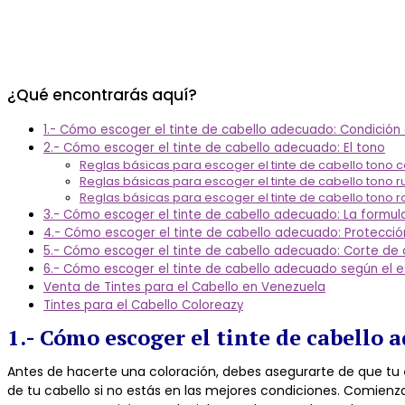
¿Qué encontrarás aquí?
1.- Cómo escoger el tinte de cabello adecuado: Condición 
2.- Cómo escoger el tinte de cabello adecuado: El tono
Reglas básicas para escoger el tinte de cabello tono
Reglas básicas para escoger el tinte de cabello tono
Reglas básicas para escoger el tinte de cabello tono 
3.- Cómo escoger el tinte de cabello adecuado: La formul
4.- Cómo escoger el tinte de cabello adecuado: Protecció
5.- Cómo escoger el tinte de cabello adecuado: Corte de 
6.- Cómo escoger el tinte de cabello adecuado según el est
Venta de Tintes para el Cabello en Venezuela
Tintes para el Cabello Coloreazy
1.- Cómo escoger el tinte de cabello 
Antes de hacerte una coloración, debes asegurarte de que tu
de tu cabello si no estás en las mejores condiciones. Comienz