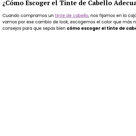
¿Cómo Escoger el Tinte de Cabello Adecua
Cuando compramos un
tinte de cabello
, nos fijamos en la ca
vamos por ese cambio de look, escogemos el color que más nos
consejos para que sepas bien
cómo escoger el tinte de ca