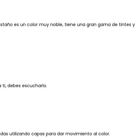
castaño es un color muy noble, tiene una gran gama de tintes y
a ti, debes escucharlo.
as utilizando capas para dar movimiento al color.