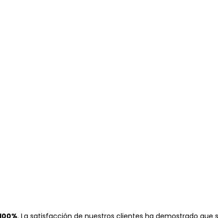
 100%
. La satisfacción de nuestros clientes ha demostrado qu