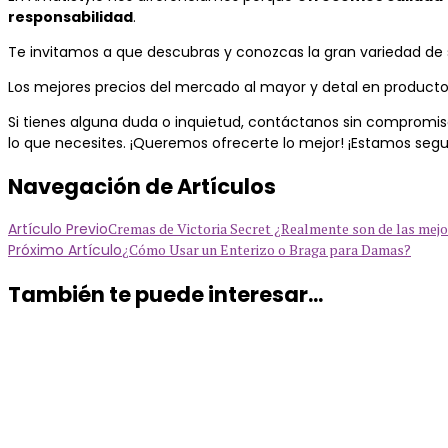
responsabilidad
.
Te invitamos a que descubras y conozcas la gran variedad de s
Los mejores precios del mercado al mayor y detal en produc
Si tienes alguna duda o inquietud, contáctanos sin compromis
lo que necesites. ¡Queremos ofrecerte lo mejor! ¡Estamos segu
Navegación de Artículos
Artículo Previo
Cremas de Victoria Secret ¿Realmente son de las mej
Próximo Artículo
¿Cómo Usar un Enterizo o Braga para Damas?
También te puede interesar...