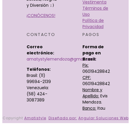
Vestimenta
y Diversión
:)
Términos de
Uso
¡CONÓCENOS!
Política de
Privacidad
CONTACTO
PAGOS
Correo
Forma de
electrónico:
pago en
amatystylemendoza@gmail.com
Brasil:
Pix:
Teléfonos:
06019428842
Brasil: (11)
CPF:
99694-2139
06019428842
Venezuela:
Nombre y
(58) 424-
Apellido:
Evis
3087389
Mendoza.
Banco:
Itau
Copyright
Amatistyle
.
Diseñado por:
Angular Soluciones Web