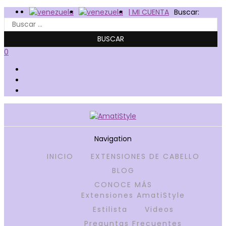
| MI CUENTA
Buscar:
0
Navigation
INICIO
EXTENSIONES DE CABELLO
Amatistyle
BLOG
CONOCE MÁS
Extensiones AmatiStyle
Estilista
Videos
Preguntas Frecuentes