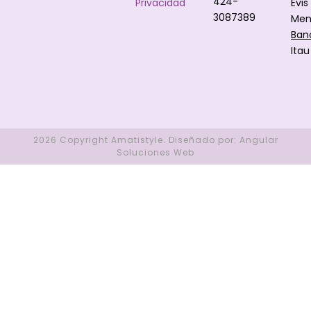
424-
Privacidad
Evis
3087389
Men
Ban
Itau
2026 Copyright
Amatistyle
.
Diseñado por:
Angular
Soluciones Web