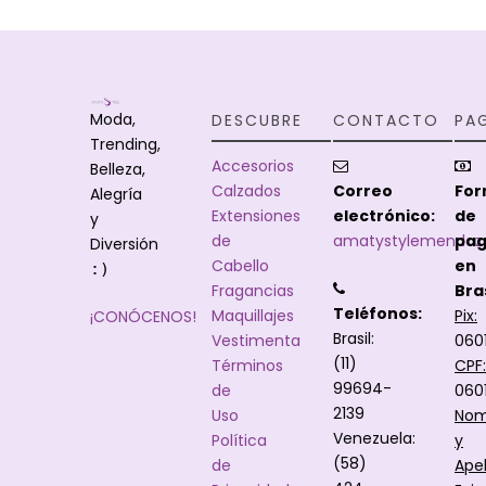
Moda,
DESCUBRE
CONTACTO
PA
Trending,
Accesorios
Belleza,
Calzados
Correo
Fo
Alegría
Extensiones
electrónico:
de
y
de
amatystylemendoz
pa
Diversión
Cabello
en
:)
Fragancias
Bras
Teléfonos:
Maquillajes
Pix:
¡CONÓCENOS!
Brasil:
Vestimenta
060
(11)
Términos
CPF:
99694-
de
060
2139
Uso
Nom
Venezuela:
Política
y
(58)
de
Apel