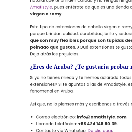
natural que te brinden calidad y no tengas ningú
Amatistyle
, pues entérate de que es una tienda 
virgen o remy.
Este tipo de extensiones de cabello virgen o rem
porque brindan calidad, durabilidad, brillo y sedo
que son muy flexibles porque son tupidas des
peinado que gustes
. ¿Qué extensiones te gusta
Deja atrás los prejuicios.
¿Eres de Aruba? ¿Te gustaría probar 
Si ya no tienes miedo y te hemos aclarado todas 
extensiones? Si te apuntas a las de Amatistyle, 
fenomenal en Aruba.
Así que, no lo pienses más y escríbenos a través d
Correo electrónico:
info@amatistyle.com
.
Llamada telefónica:
+58 424 148.80.39.
Contacto vía WhatsApp:
Da clic aquí
.