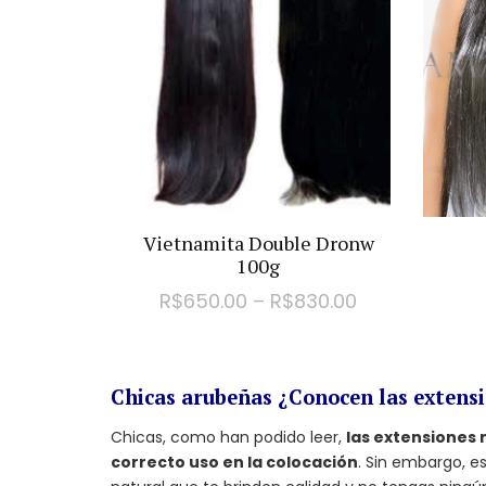
Vietnamita Double Dronw
100g
R$
650.00
–
R$
830.00
Chicas arubeñas ¿Conocen las extens
Chicas, como han podido leer,
las extensiones
correcto uso en la colocación
. Sin embargo, e