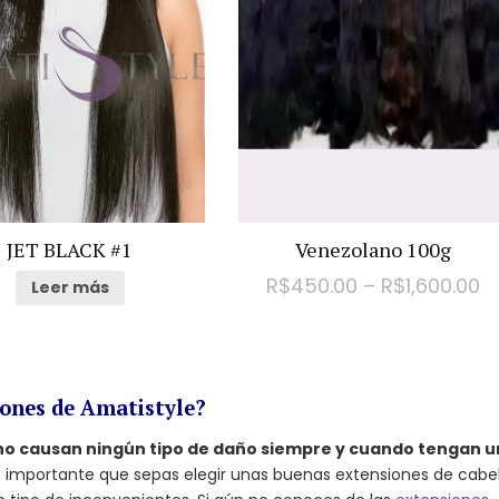
JET BLACK #1
Venezolano 100g
R$
450.00
–
R$
1,600.00
Leer más
iones de Amatistyle?
 no causan ningún tipo de daño siempre y cuando tengan u
s importante que sepas elegir unas buenas extensiones de cabel