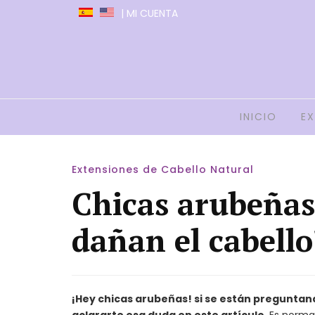
| MI CUENTA
Amatistyle
INICIO
EX
Extensiones de Cabello Natural
Chicas arubeñas
dañan el cabello
¡Hey chicas arubeñas! si se están preguntand