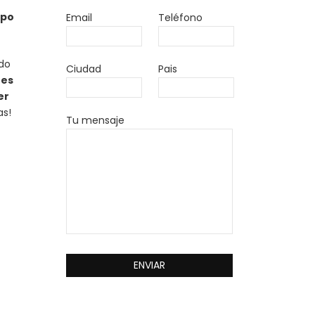
ipo
Email
Teléfono
ado
Ciudad
Pais
 es
er
as!
Tu mensaje