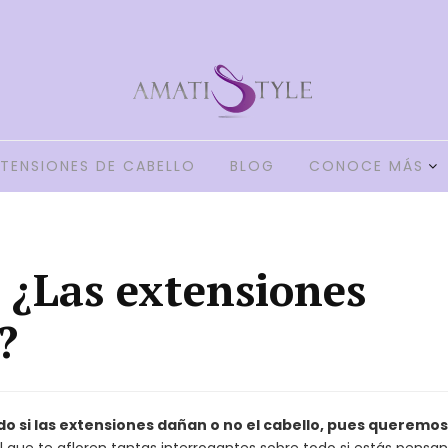
TENSIONES DE CABELLO
BLOG
CONOCE MÁS
 ¿Las extensiones
?
o si las extensiones dañan o no el cabello, pues queremos