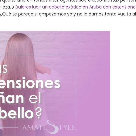
l que te afloren tantas interrogantes sobre todo si estás pensa
leza. ¿
Quieres lucir un cabello exótico en Aruba con extensione
¿Qué te parece si empezamos ya y no le damos tanta vuelta al