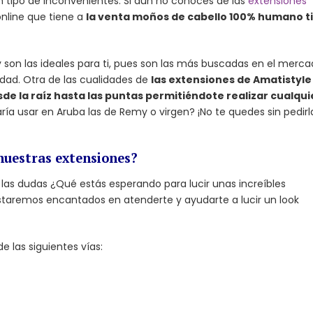
n tipo de inconvenientes. Si aún no conoces de las
extensiones
online que tiene a
la venta moños de cabello 100% humano t
y son las ideales para ti, pues son las más buscadas en el merc
sidad. Otra de las cualidades de
las extensiones de Amatistyle
de la raíz hasta las puntas permitiéndote realizar cualqui
ría usar en Aruba las de Remy o virgen? ¡No te quedes sin pedirl
nuestras extensiones?
las dudas ¿Qué estás esperando para lucir unas increíbles
estaremos encantados en atenderte y ayudarte a lucir un look
e las siguientes vías: