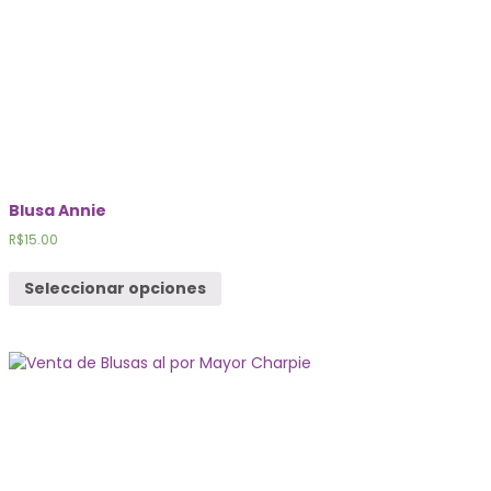
Blusa Annie
R$
15.00
Seleccionar opciones