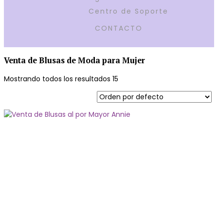
Tienda de ropa online mujer en Caracas, Maracaibo, Valencia, Barquisimeto,
Barcelona, Maturin, Maracay, Merida, Margarita
Venta de ropa de mujer online en Caracas
Centro de Soporte
Venta de ropa de mujer online en Maracaibo
Venta de ropa de mujer online en Valencia
Venta de ropa de mujer online en Barquisimeto
Venta de ropa de mujer online en Barcelona
Venta de ropa de mujer online en Maturin
CONTACTO
VVenta de ropa de mujer online en Maracay
Venta de ropa de mujer online en Merida
Venta de ropa de mujer online en Margarita
Venta de ropa de mujer online en Caracas, Maracaibo, Valencia, Barquisimeto,
Barcelona, Maturin, Maracay, Merida, Margarita
Venta de Blusas de Moda para Mujer
Mostrando todos los resultados 15