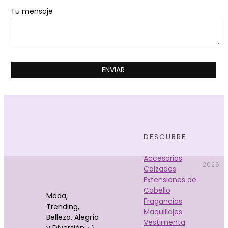
Tu mensaje
DESCUBRE
Accesorios
2026
Calzados
Extensiones de
Cabello
Moda,
Fragancias
Trending,
Maquillajes
Belleza, Alegría
Vestimenta