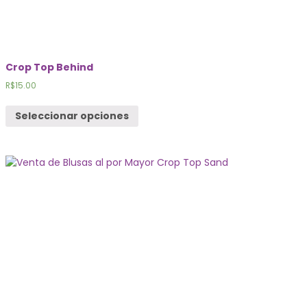
Crop Top Behind
R$
15.00
Seleccionar opciones