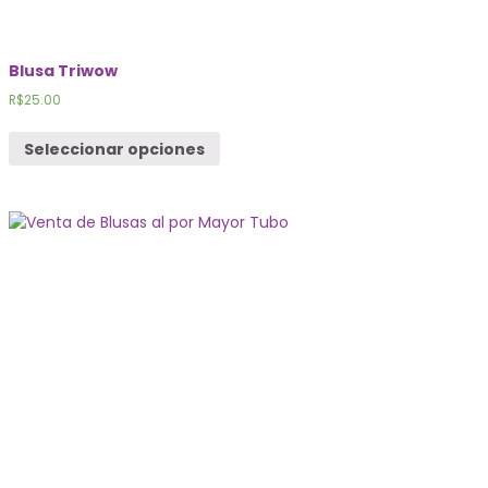
Blusa Triwow
R$
25.00
Seleccionar opciones