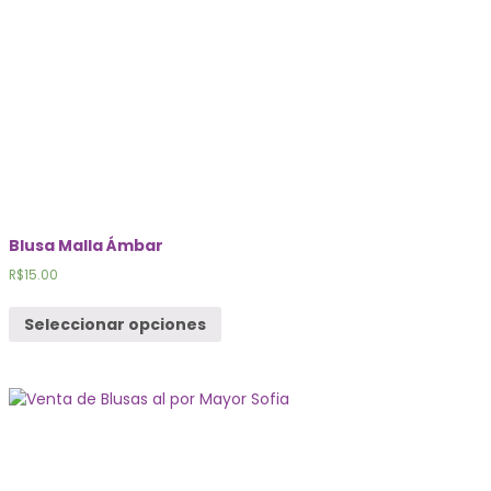
Blusa Malla Ámbar
R$
15.00
Seleccionar opciones