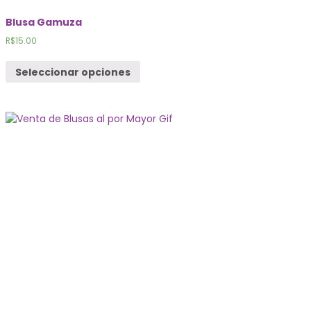
Blusa Gamuza
R$
15.00
Seleccionar opciones