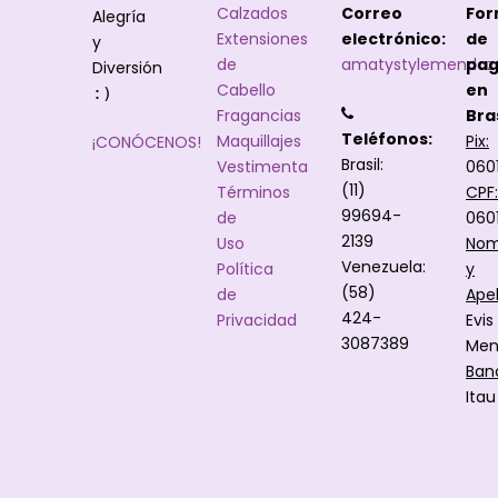
Calzados
Correo
Fo
Alegría
Extensiones
electrónico:
de
y
de
amatystylemendoz
pa
Diversión
Cabello
en
:)
Fragancias
Bras
Teléfonos:
Maquillajes
Pix:
¡CONÓCENOS!
Brasil:
Vestimenta
060
(11)
Términos
CPF:
99694-
de
060
2139
Uso
Nom
Venezuela:
Política
y
(58)
de
Apel
424-
Privacidad
Evis
3087389
Men
Ban
Itau