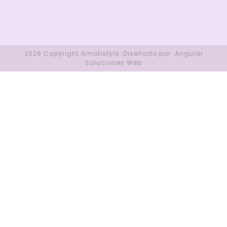
2026 Copyright
Amatistyle
.
Diseñado por:
Angular
Soluciones Web