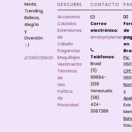
Moda,
DESCUBRE
CONTACTO
PA
Trending,
Accesorios
Belleza,
Calzados
Correo
Fo
Alegría
Extensiones
electrónico:
de
y
de
amatystylemendoz
pa
Diversión
Cabello
en
:)
Fragancias
Bras
Teléfonos:
Maquillajes
Pix:
¡CONÓCENOS!
Brasil:
Vestimenta
060
(11)
Términos
CPF:
99694-
de
060
2139
Uso
Nom
Venezuela:
Política
y
(58)
de
Apel
424-
Privacidad
Evis
3087389
Men
Ban
Itau