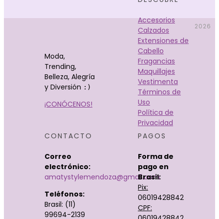
Accesorios
2026
Calzados
Extensiones de
Cabello
Moda,
Fragancias
Trending,
Maquillajes
Belleza, Alegría
Vestimenta
y Diversión
:)
Términos de
Uso
¡CONÓCENOS!
Política de
Privacidad
CONTACTO
PAGOS
Correo
Forma de
electrónico:
pago en
amatystylemendoza@gmail.com
Brasil:
Pix:
Teléfonos:
06019428842
Brasil: (11)
CPF:
99694-2139
06019428842