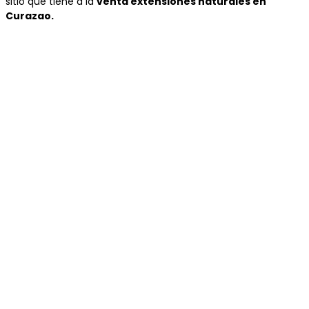
sitio que tiene a la
venta extensiones naturales en
Curazao.