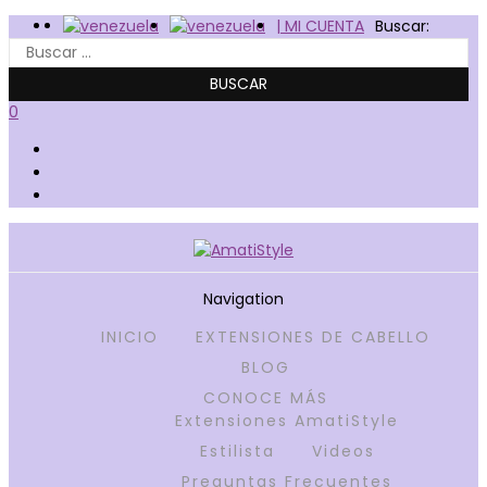
| MI CUENTA
Buscar:
0
Navigation
INICIO
EXTENSIONES DE CABELLO
Amatistyle
BLOG
CONOCE MÁS
Extensiones AmatiStyle
Estilista
Videos
Preguntas Frecuentes