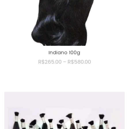
Indiano 100g
R$
265.00
–
R$
580.00