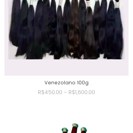
Venezolano 100g
R$
450.00
–
R$
1,600.00