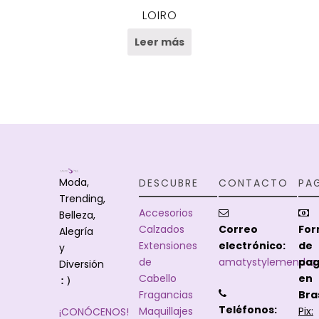
LOIRO
Leer más
Moda,
DESCUBRE
CONTACTO
PA
Trending,
Accesorios
Belleza,
Calzados
Correo
Fo
Alegría
Extensiones
electrónico:
de
y
de
amatystylemendoz
pa
Diversión
Cabello
en
:)
Fragancias
Bras
Teléfonos:
Maquillajes
Pix:
¡CONÓCENOS!