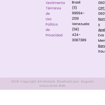
Brasil:
Vestimenta
060
(11)
Términos
CPF:
99694-
de
060
2139
Uso
Nom
Venezuela:
Política
y
(58)
de
Apel
424-
Privacidad
Evis
3087389
Men
Ban
Itau
2026 Copyright
Amatistyle
.
Diseñado por:
Angular
Soluciones Web