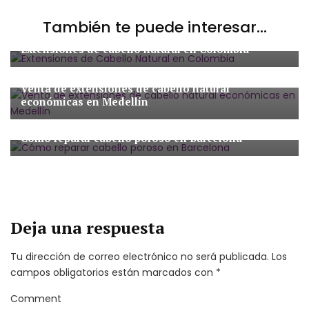
También te puede interesar...
Extensiones de Cabello Natural
Extensiones de cabello natural en Colombia
Extensiones de Cabello Natural
Venta de extensiones de cabello natural
económicas en Medellín
Extensiones de Cabello Natural
Cómo reparar cabello poroso en Barcelona
Deja una respuesta
Tu dirección de correo electrónico no será publicada.
Los
campos obligatorios están marcados con
*
Comment