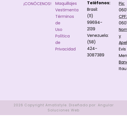
Teléfonos:
Maquillajes
Pix:
¡CONÓCENOS!
Brasil:
Vestimenta
060
(11)
Términos
CPF:
99694-
de
060
2139
Uso
Nom
Venezuela:
Política
y
(58)
de
Apel
424-
Privacidad
Evis
3087389
Men
Ban
Itau
2026 Copyright
Amatistyle
.
Diseñado por:
Angular
Soluciones Web