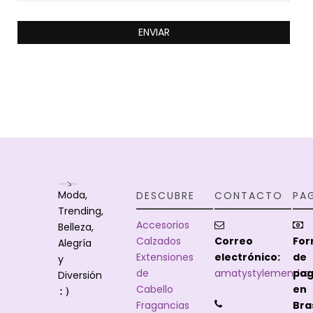
Moda,
DESCUBRE
CONTACTO
PA
Trending,
Accesorios
Belleza,
Calzados
Correo
Fo
Alegría
Extensiones
electrónico:
de
y
de
amatystylemendoz
pa
Diversión
Cabello
en
:)
Fragancias
Bras